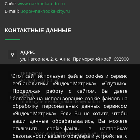
Сайт:
www.nakhodka-edu.ru
E-mail:
uopo@nakhodka-city.ru
КОНТАКТНЫЕ ДАННЫЕ
АДРЕС
ул. Нагорная, 2
,
с. Анна
,
Приморский край
,
692900
ТЕЛЕФОН
Этот сайт использует файлы cookies и сервис
+7 (924) 133-08-64
веб-аналитики «Яндекс.Метрика», «Спутник».
Продолжая работу с сайтом, Вы даете
EMAIL
Согласие на использование cookie-файлов на
mbdou_alenushka_nakhodka@mail.ru
обработку персональных данных сервисом
«Яндекс.Метрика». Если Вы не хотите, чтобы
ваши данные обрабатывались, Вы можете
отключить cookie-файлы в настройках
2026 © МБДОУ "Аленушка" НГО
безопасности вашего браузера и устройства, с