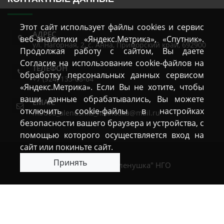
Этот сайт использует файлы cookies и сервис
АДРЕС
веб-аналитики «Яндекс.Метрика», «Спутник».
ул. Нагорная, 2
,
с. Анна
,
Приморский край
,
692900
Продолжая работу с сайтом, Вы даете
Согласие на использование cookie-файлов на
ТЕЛЕФОН
обработку персональных данных сервисом
+7 (924) 133-08-64
«Яндекс.Метрика». Если Вы не хотите, чтобы
ваши данные обрабатывались, Вы можете
EMAIL
отключить cookie-файлы в настройках
mbdou_alenushka_nakhodka@mail.ru
безопасности вашего браузера и устройства, с
помощью которого осуществляется вход на
сайт или покиньте сайт.
Принять
2026 © МБДОУ "Аленушка" НГО