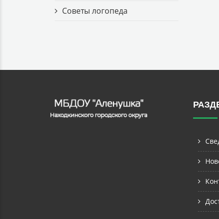
Советы логопеда
РАЗД
Све
Нов
Кон
Дос