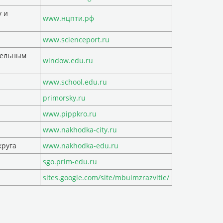
 и
www.нцпти.рф
www.scienceport.ru
тельным
window.edu.ru
www.school.edu.ru
primorsky.ru
www.pippkro.ru
www.nakhodka-city.ru
круга
www.nakhodka-edu.ru
sgo.prim-edu.ru
sites.google.com/site/mbuimzrazvitie/