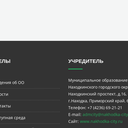
ЕЛЫ
УЧРЕДИТЕЛЬ
Муниципальное образование
дения об ОО
Находкинского городского окр
Находкинский проспект, д.16,
ости
г.Находка, Приморский край, 
такты
Телефон: +7 (4236) 69-21-21
E-mail:
admcity@nakhodka-city
тупная среда
Сайт:
www.nakhodka-city.ru