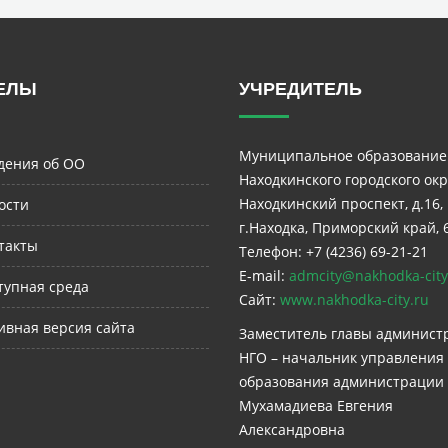
ЕЛЫ
УЧРЕДИТЕЛЬ
Муниципальное образование
дения об ОО
Находкинского городского окр
Находкинский проспект, д.16,
ости
г.Находка, Приморский край, 
такты
Телефон: +7 (4236) 69-21-21
E-mail:
admcity@nakhodka-city
тупная среда
Сайт:
www.nakhodka-city.ru
ивная версия сайта
Заместитель главы админист
НГО – начальник управления
образования администрации
Мухамадиева Евгения
Александровна