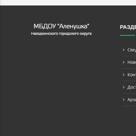
РАЗД
Све
Нов
Кон
Дос
Арх